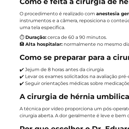
Como é feita a cirurgia de hé
O procedimento é realizado com
anestesia ger
instrumentos e a câmera, reposiciona o conteú
uma tela específica.
⏱
Duração:
cerca de 60 a 90 minutos.
🏥
Alta hospitalar:
normalmente no mesmo dia 
Como se preparar para a ciru
✔️ Jejum de 8 horas antes da cirurgia
✔️ Levar os exames solicitados na avaliação pré-
✔️ Seguir orientações médicas sobre medicaçõ
A cirurgia de hérnia umbilica
A técnica por vídeo proporciona um pós-opera
cirurgia aberta. A dor geralmente é leve e bem
Por que escolher o Dr. Eduar