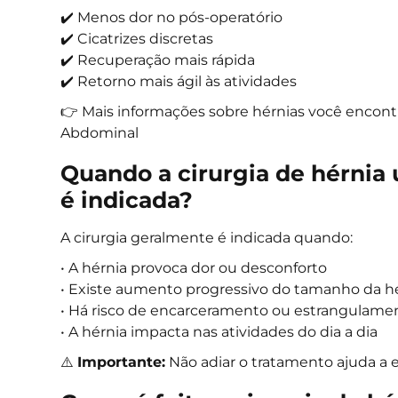
✔️ Menos dor no pós-operatório
✔️ Cicatrizes discretas
✔️ Recuperação mais rápida
✔️ Retorno mais ágil às atividades
👉 Mais informações sobre hérnias você encont
Abdominal
Quando a cirurgia de hérnia 
é indicada?
A cirurgia geralmente é indicada quando:
• A hérnia provoca dor ou desconforto
• Existe aumento progressivo do tamanho da h
• Há risco de encarceramento ou estrangulame
• A hérnia impacta nas atividades do dia a dia
⚠️
Importante:
Não adiar o tratamento ajuda a e