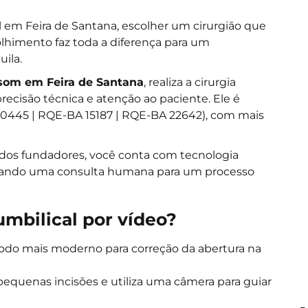
l em Feira de Santana, escolher um cirurgião que
lhimento faz toda a diferença para um
ila.
assom em Feira de Santana
, realiza a cirurgia
ecisão técnica e atenção ao paciente. Ele é
 20445 | RQE-BA 15187 | RQE-BA 22642), com mais
m dos fundadores, você conta com tecnologia
nando uma consulta humana para um processo
umbilical por vídeo?
étodo mais moderno para correção da abertura na
z pequenas incisões e utiliza uma câmera para guiar