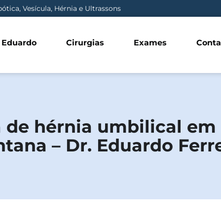
ótica, Vesícula, Hérnia e Ultrassons
. Eduardo
Cirurgias
Exames
Conta
a de hérnia umbilical em 
tana – Dr. Eduardo Ferre