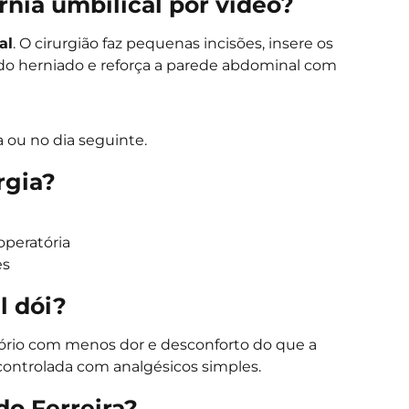
rnia umbilical por vídeo?
al
. O cirurgião faz pequenas incisões, insere os
do herniado e reforça a parede abdominal com
ou no dia seguinte.
rgia?
operatória
es
l dói?
tório com menos dor e desconforto do que a
 controlada com analgésicos simples.
do Ferreira?