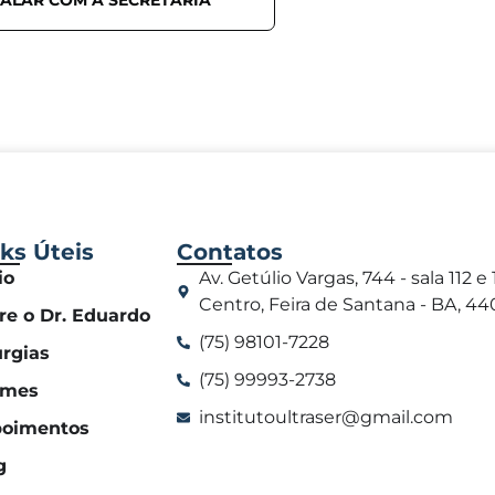
FALAR COM A SECRETÁRIA
ks Úteis
Contatos
io
Av. Getúlio Vargas, 744 - sala 112 e 
Centro, Feira de Santana - BA, 4
re o Dr. Eduardo
(75) 98101-7228
urgias
(75) 99993-2738
ames
institutoultraser@gmail.com
oimentos
g