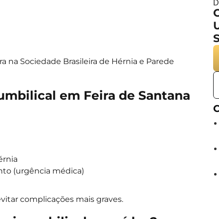
D
C
U
ra na
Sociedade Brasileira de Hérnia e Parede
umbilical em Feira de Santana
C
érnia
nto (urgência médica)
vitar complicações mais graves.