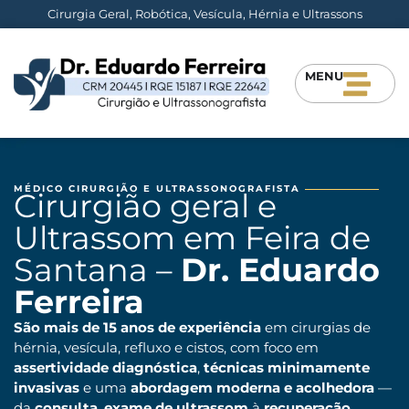
Cirurgia Geral, Robótica, Vesícula, Hérnia e Ultrassons
MENU
MÉDICO CIRURGIÃO E ULTRASSONOGRAFISTA
Cirurgião geral e
Ultrassom em Feira de
Santana –
Dr. Eduardo
Ferreira
São mais de 15 anos de experiência
em cirurgias de
hérnia, vesícula, refluxo e cistos, com foco em
assertividade diagnóstica
,
técnicas minimamente
invasivas
e uma
abordagem moderna e acolhedora
—
da
consulta
,
exame de ultrassom
à
recuperação.